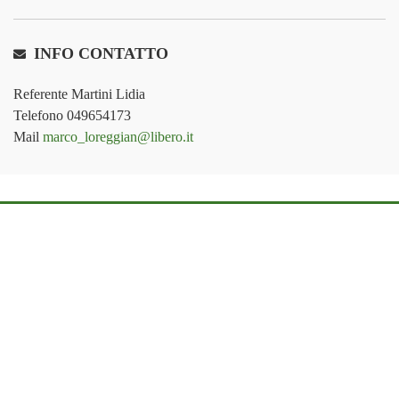
INFO CONTATTO
Referente Martini Lidia
Telefono 049654173
Mail
marco_loreggian@libero.it
Utilizzatore del sito cappelliuomo.padova.it è
Callegaro e
Doriguzzi
Via Fiume, 8 – 35139 Padova (PD)
Partita IVA:
00817430283
Privacy Policy e Condizioni d’uso
|
Cookie Policy